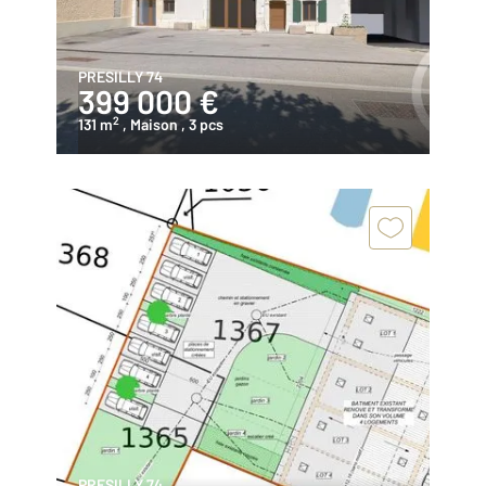
PRESILLY 74
399 000 €
2
131 m
, Maison
, 3 pcs
PRESILLY 74