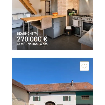
BEAUMONT 74
270 000 €
2
67 m
, Maison
, 3 pcs