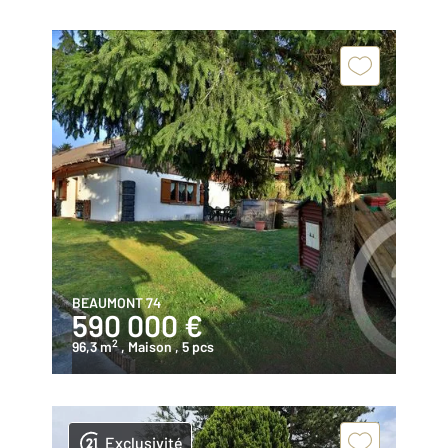
BEAUMONT 74
590 000 €
2
96,3 m
, Maison
, 5 pcs
Exclusivité