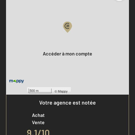
Parlons de vous, parlons biens
Votre compte :
Accéder à mon compte
500 m
©
Mappy
Votre agence est notée
Achat
Vente
9,1
/
10