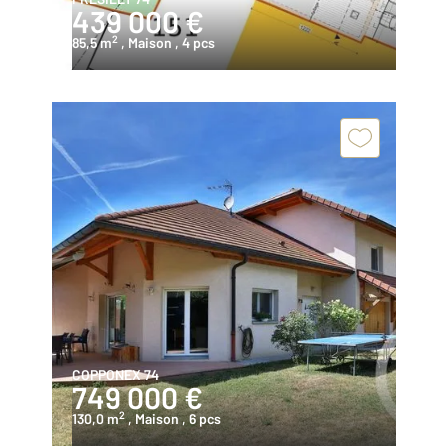
439 000 €
2
85,5 m
, Maison
, 4 pcs
COPPONEX 74
749 000 €
2
130,0 m
, Maison
, 6 pcs