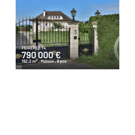
FEIGERES 74
790 000 €
2
192,2 m
, Maison
, 8 pcs