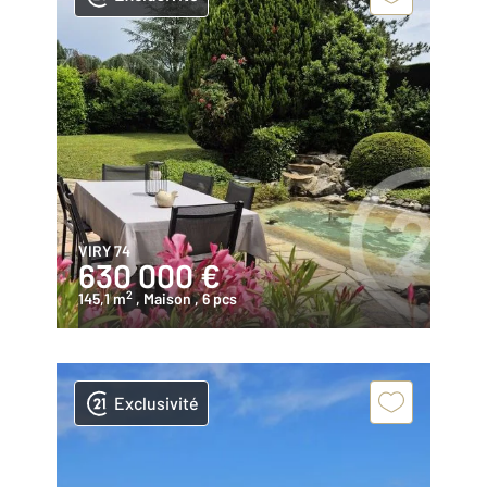
VIRY 74
630 000 €
2
145,1 m
, Maison
, 6 pcs
Exclusivité